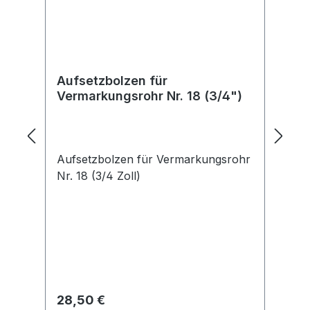
Aufsetzbolzen für
S
Vermarkungsrohr Nr. 18 (3/4")
+ 
Aufsetzbolzen für Vermarkungsrohr
SE
Nr. 18 (3/4 Zoll)
Pr
Dr
Ø 
wa
Bo
Regulärer Preis:
Re
28,50 €
5