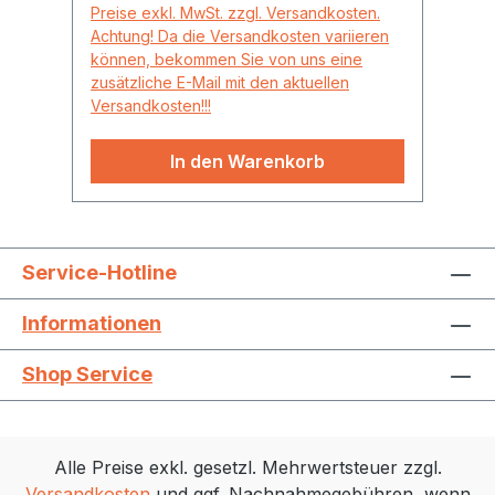
Preise exkl. MwSt. zzgl. Versandkosten.
Pr
Achtung! Da die Versandkosten variieren
Ac
können, bekommen Sie von uns eine
kö
zusätzliche E-Mail mit den aktuellen
zu
Versandkosten!!!
Ve
In den Warenkorb
Service-Hotline
Informationen
Shop Service
Alle Preise exkl. gesetzl. Mehrwertsteuer zzgl.
Versandkosten
und ggf. Nachnahmegebühren, wenn