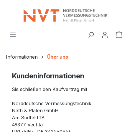
Zum Hauptinhalt springen
Ware
Informationen
Über uns
Kundeninformationen
Sie schließen den Kaufvertrag mit
Norddeutsche Vermessungstechnik
Näth & Platen GmbH
Am Südfeld 18
49377 Vechta
USt.-IdNr.: DE 341440546