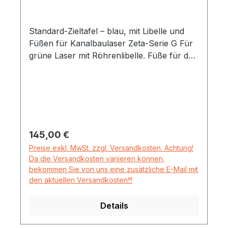
Standard-Zieltafel – blau, mit Libelle und
Füßen für Kanalbaulaser Zeta-Serie G Für
grüne Laser mit Röhrenlibelle. Füße für den
Aufbau im Rohrzentrum bei DN 150 mm
sind inklusive. Laser und Standard-Zieltafel
benötigen jeweils die gleichen Füße.
Regulärer Preis:
145,00 €
Preise exkl. MwSt. zzgl. Versandkosten. Achtung!
Da die Versandkosten variieren können,
bekommen Sie von uns eine zusätzliche E-Mail mit
den aktuellen Versandkosten!!!
Details