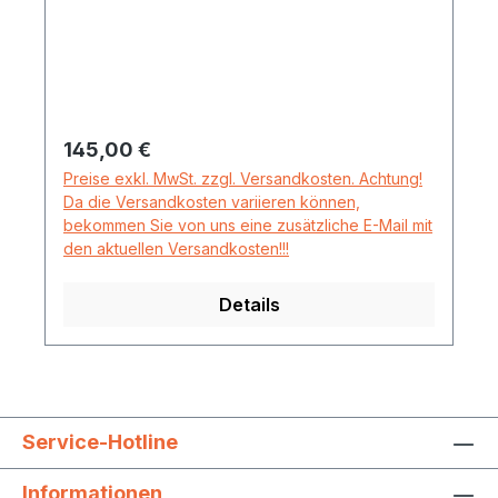
und 250mm. Der Laser muss auf
entsprechenden Füßen stehen.
Regulärer Preis:
145,00 €
Preise exkl. MwSt. zzgl. Versandkosten. Achtung!
Da die Versandkosten variieren können,
bekommen Sie von uns eine zusätzliche E-Mail mit
den aktuellen Versandkosten!!!
Details
Service-Hotline
Informationen