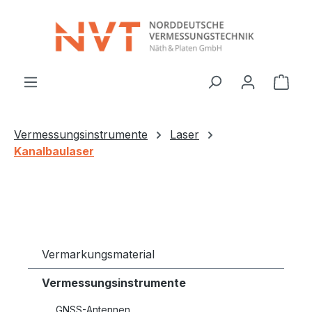
Zum Hauptinhalt springen
Ware
Vermessungsinstrumente
Laser
Kanalbaulaser
Vermarkungsmaterial
Vermessungsinstrumente
GNSS-Antennen