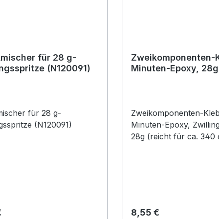
kmischer für 28 g-
Zweikomponenten-K
ingsspritze (N120091)
Minuten-Epoxy, 28g
mischer für 28 g-
Zweikomponenten-Kleb
ngsspritze (N120091)
Minuten-Epoxy, Zwilling
28g (reicht für ca. 34
zum Kleben von Ziel- 
Klebemarken, besonder
trocknend, temperaturb
bis 120°C, nachhaltige
Beständigkeit gegenübe
Benzin und Öl
rer Preis:
Regulärer Preis:
€
8,55 €