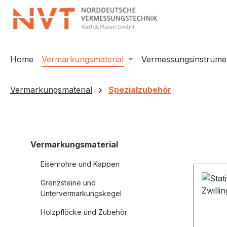
m Hauptinhalt springen
Zur Suche springen
Zur Hauptnavigation springen
Home
Vermarkungsmaterial
Vermessungsinstrume
Vermarkungsmaterial
Spezialzubehör
Vermarkungsmaterial
Eisenrohre und Kappen
Grenzsteine und
Untervermarkungskegel
Holzpflöcke und Zubehör