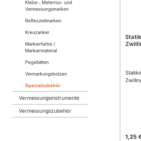
Klebe-, Meterriss- und
Vermessungsmarken
Reflexzielmarken
Kreuzanker
Stati
Zwill
Markierfarbe /
Markiermaterial
Pegellatten
Statik
Vermarkungsbolzen
Zwilli
Spezialzubehör
Vermessungsinstrumente
Vermessungszubehör
Regulä
1,25 