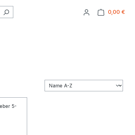
0,00 €
Ware