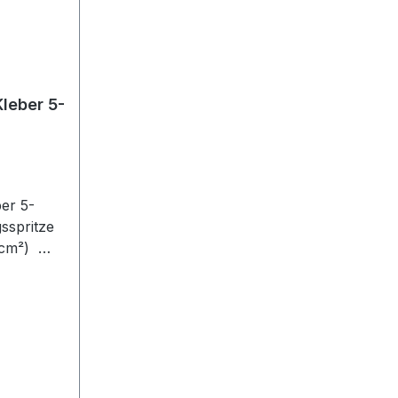
leber 5-
er 5-
sspritze
0 cm²)
und
s schnell
eständig
r Wasser,