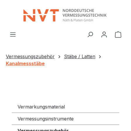
Zum Hauptinhalt springen
Ware
Vermessungszubehör
Stäbe / Latten
Kanalmessstäbe
Vermarkungsmaterial
Vermessungsinstrumente
Vermessungszubehör