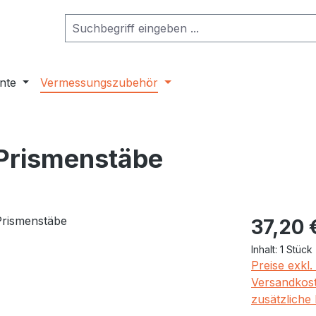
nte
Vermessungszubehör
 Prismenstäbe
Regulärer Pr
37,20 
Inhalt:
1 Stück
Preise exkl
Versandkost
zusätzliche 