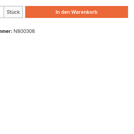
 Anzahl: Gib den gewünschten Wert ein 
Stück
In den Warenkorb
mmer:
N800308