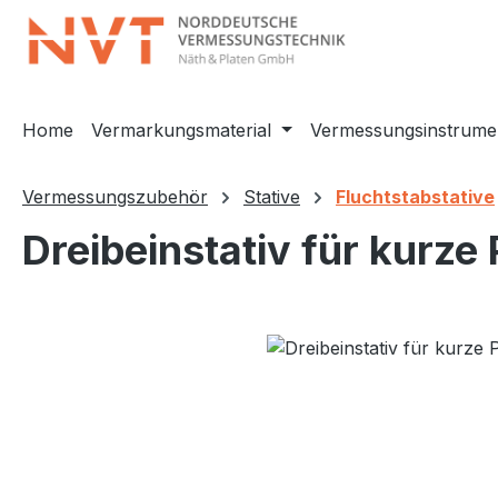
m Hauptinhalt springen
Zur Suche springen
Zur Hauptnavigation springen
Home
Vermarkungsmaterial
Vermessungsinstrume
Vermessungszubehör
Stative
Fluchtstabstative
Dreibeinstativ für kurze
Bildergalerie überspringen