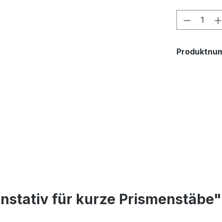
Produkt
Produktnu
nstativ für kurze Prismenstäbe"