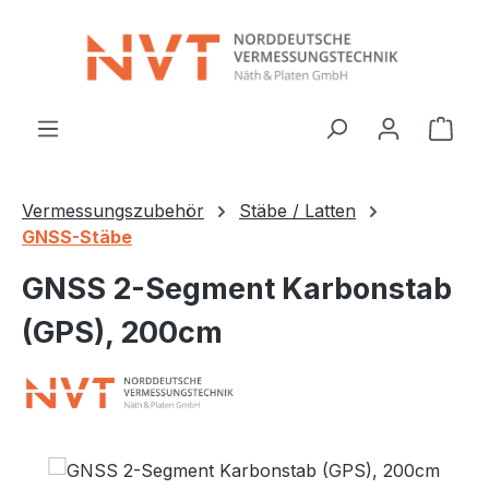
Zum Hauptinhalt springen
Ware
Vermessungszubehör
Stäbe / Latten
GNSS-Stäbe
GNSS 2-Segment Karbonstab
(GPS), 200cm
Bildergalerie überspringen