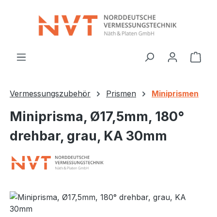
Zum Hauptinhalt springen
Ware
Vermessungszubehör
Prismen
Miniprismen
Miniprisma, Ø17,5mm, 180°
drehbar, grau, KA 30mm
Bildergalerie überspringen