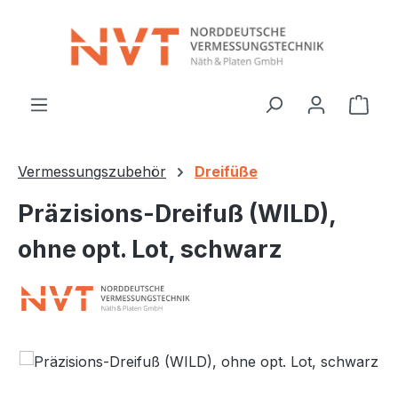
Zum Hauptinhalt springen
Ware
Vermessungszubehör
Dreifüße
Präzisions-Dreifuß (WILD),
ohne opt. Lot, schwarz
Bildergalerie überspringen