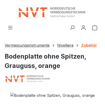
Zum Hauptinhalt springen
Ware
Vermessungsinstrumente
Nivelliere
Zubehör
Bodenplatte ohne Spitzen,
Grauguss, orange
Bildergalerie überspringen