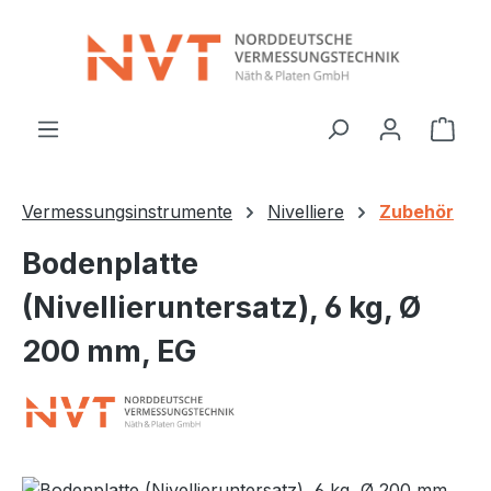
Zum Hauptinhalt springen
Ware
Vermessungsinstrumente
Nivelliere
Zubehör
Bodenplatte
(Nivellieruntersatz), 6 kg, Ø
200 mm, EG
Bildergalerie überspringen