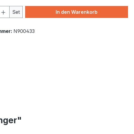
 Anzahl: Gib den gewünschten Wert ein 
Set
In den Warenkorb
mmer:
N900433
nger"