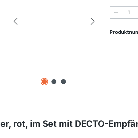
Produkt
Produktnu
er, rot, im Set mit DECTO-Empfä