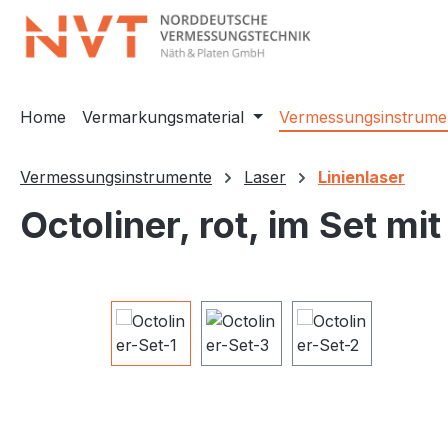
m Hauptinhalt springen
Zur Suche springen
Zur Hauptnavigation springen
Home
Vermarkungsmaterial
Vermessungsinstrume
Vermessungsinstrumente
Laser
Linienlaser
Octoliner, rot, im Set 
Bildergalerie überspringen