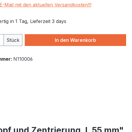
E-Mail mit den aktuellen Versandkosten!!!
tig in 1 Tag, Lieferzeit 3 days
 Anzahl: Gib den gewünschten Wert ein 
Stück
In den Warenkorb
mmer:
N110006
pf und Zentrierung, L 55 mm"