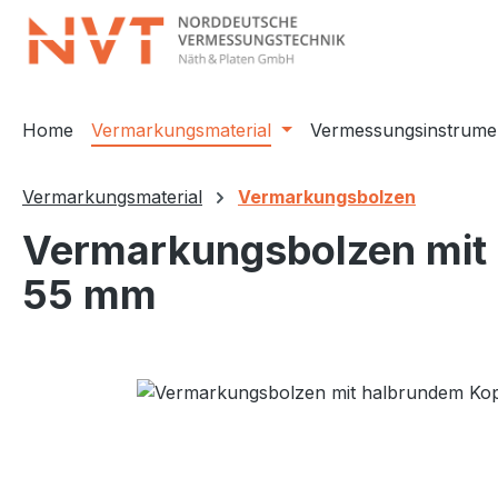
m Hauptinhalt springen
Zur Suche springen
Zur Hauptnavigation springen
Home
Vermarkungsmaterial
Vermessungsinstrume
Vermarkungsmaterial
Vermarkungsbolzen
Vermarkungsbolzen mit 
55 mm
Bildergalerie überspringen