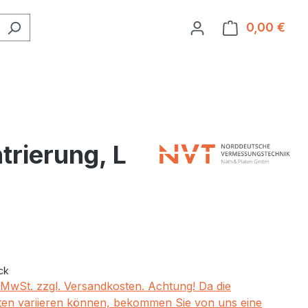
0,00 €
Ware
rierung, L
eis:
ck
. MwSt. zzgl. Versandkosten. Achtung! Da die
en variieren können, bekommen Sie von uns eine