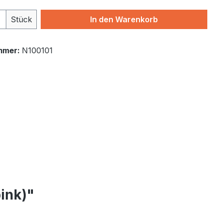
 Anzahl: Gib den gewünschten Wert ein 
Stück
In den Warenkorb
mmer:
N100101
ink)"