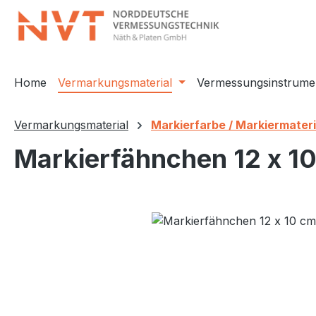
m Hauptinhalt springen
Zur Suche springen
Zur Hauptnavigation springen
Home
Vermarkungsmaterial
Vermessungsinstrume
Vermarkungsmaterial
Markierfarbe / Markiermateri
Markierfähnchen 12 x 10
Bildergalerie überspringen